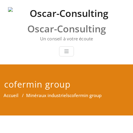
Skip
to
content
Oscar-Consulting
Un conseil à votre écoute
cofermin group
Accueil
/
Minéraux industriels
cofermin group