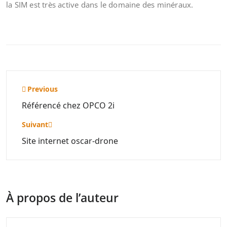
la SIM est très active dans le domaine des minéraux.
Navigation
Previous
de
Référencé chez OPCO 2i
l’article
Suivant
Site internet oscar-drone
À propos de l’auteur