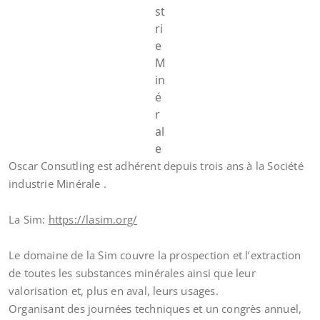
st
ri
e
M
in
é
r
al
e
Oscar Consutling est adhérent depuis trois ans à la Société
industrie Minérale .
La Sim:
https://lasim.org/
Le domaine de la Sim couvre la prospection et l’extraction
de toutes les substances minérales ainsi que leur
valorisation et, plus en aval, leurs usages.
Organisant des journées techniques et un congrès annuel,