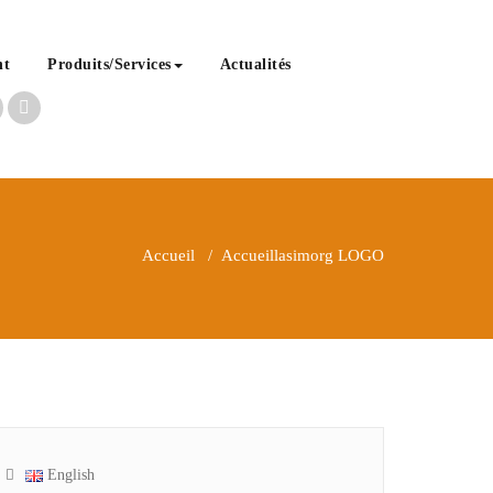
nt
Produits/Services
Actualités
Accueil
/
Accueil
lasimorg LOGO
English